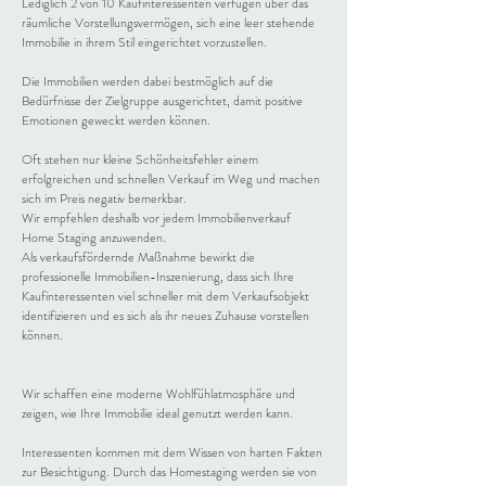
Lediglich 2 von 10 Kaufinteressenten verfügen über das
räumliche Vorstellungsvermögen, sich eine leer stehende
Immobilie in ihrem Stil eingerichtet vorzustellen.
Die Immobilien werden dabei bestmöglich auf die
Bedürfnisse der Zielgruppe ausgerichtet, damit positive
Emotionen geweckt werden können.
Oft stehen nur kleine Schönheitsfehler einem
erfolgreichen und schnellen Verkauf im Weg und machen
sich im Preis negativ bemerkbar.
Wir empfehlen deshalb vor jedem Immobilienverkauf
Home Staging anzuwenden.
Als verkaufsfördernde Maßnahme bewirkt die
professionelle Immobilien-Inszenierung, dass sich Ihre
Kaufinteressenten viel schneller mit dem Verkaufsobjekt
identifizieren und es sich als ihr neues Zuhause vorstellen
können.
Wir schaffen eine moderne Wohlfühlatmosphäre und
zeigen, wie Ihre Immobilie ideal genutzt werden kann.
Interessenten kommen mit dem Wissen von harten Fakten
zur Besichtigung. Durch das Homestaging werden sie von